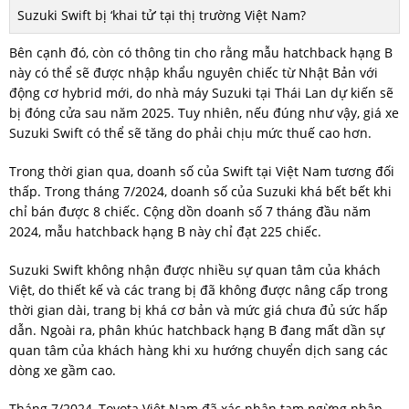
Suzuki Swift bị ‘khai tử’ tại thị trường Việt Nam?
Bên cạnh đó, còn có thông tin cho rằng mẫu hatchback hạng B
này có thể sẽ được nhập khẩu nguyên chiếc từ Nhật Bản với
động cơ hybrid mới, do nhà máy Suzuki tại Thái Lan dự kiến sẽ
bị đóng cửa sau năm 2025. Tuy nhiên, nếu đúng như vậy, giá xe
Suzuki Swift có thể sẽ tăng do phải chịu mức thuế cao hơn.
Trong thời gian qua, doanh số của Swift tại Việt Nam tương đối
thấp. Trong tháng 7/2024, doanh số của Suzuki khá bết bết khi
chỉ bán được 8 chiếc. Cộng dồn doanh số 7 tháng đầu năm
2024, mẫu hatchback hạng B này chỉ đạt 225 chiếc.
Suzuki Swift không nhận được nhiều sự quan tâm của khách
Việt, do thiết kế và các trang bị đã không được nâng cấp trong
thời gian dài, trang bị khá cơ bản và mức giá chưa đủ sức hấp
dẫn. Ngoài ra, phân khúc hatchback hạng B đang mất dần sự
quan tâm của khách hàng khi xu hướng chuyển dịch sang các
dòng xe gầm cao.
Tháng 7/2024, Toyota Việt Nam đã xác nhận tạm ngừng nhập