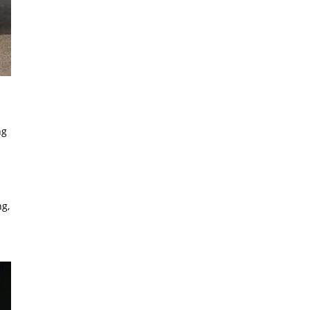
ng
ng,