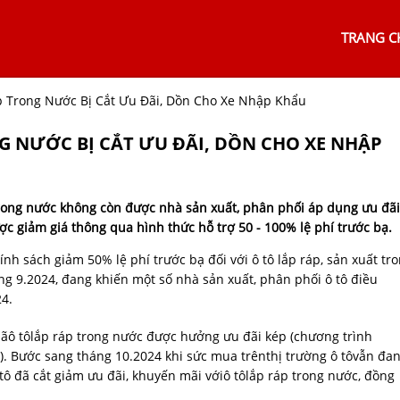
TRANG C
 Trong Nước Bị Cắt Ưu Đãi, Dồn Cho Xe Nhập Khẩu
G NƯỚC BỊ CẮT ƯU ĐÃI, DỒN CHO XE NHẬP
trong nước không còn được nhà sản xuất, phân phối áp dụng ưu đãi
c giảm giá thông qua hình thức hỗ trợ 50 - 100% lệ phí trước bạ.
ính sách giảm 50% lệ phí trước bạ đối với ô tô lắp ráp, sản xuất tr
g 9.2024, đang khiến một số nhà sản xuất, phân phối ô tô điều
24.
ãô tôlắp ráp trong nước được hưởng ưu đãi kép (chương trình
). Bước sang tháng 10.2024 khi sức mua trênthị trường ô tôvẫn đa
tô đã cắt giảm ưu đãi, khuyến mãi vớiô tôlắp ráp trong nước, đồng