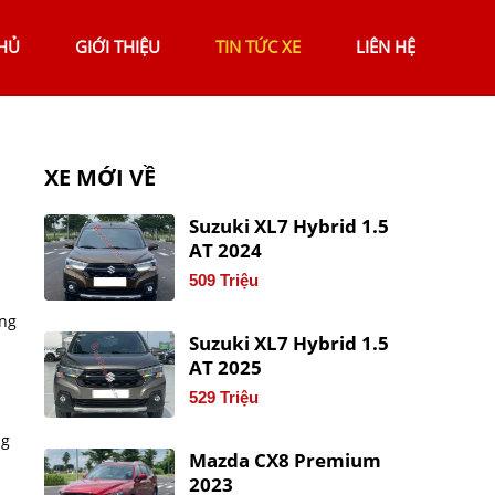
HỦ
GIỚI THIỆU
TIN TỨC XE
LIÊN HỆ
XE MỚI VỀ
Suzuki XL7 Hybrid 1.5
AT 2024
509 Triệu
ong
Suzuki XL7 Hybrid 1.5
AT 2025
529 Triệu
ng
Mazda CX8 Premium
2023