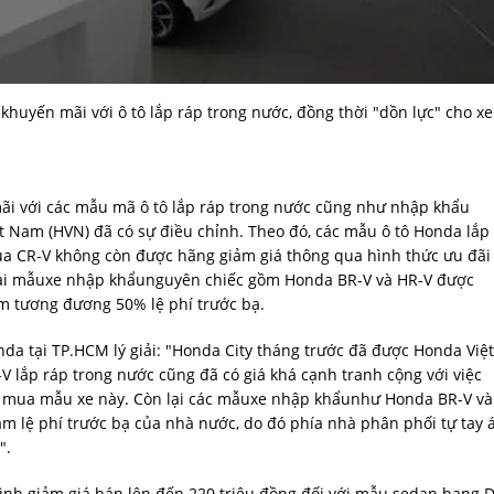
 khuyến mãi với ô tô lắp ráp trong nước, đồng thời "dồn lực" cho xe
 mãi với các mẫu mã ô tô lắp ráp trong nước cũng như nhập khẩu
t Nam (HVN) đã có sự điều chỉnh. Theo đó, các mẫu ô tô Honda lắp
ủa CR-V không còn được hãng giảm giá thông qua hình thức ưu đãi
, hai mẫuxe nhập khẩunguyên chiếc gồm Honda BR-V và HR-V được
m tương đương 50% lệ phí trước bạ.
nda tại TP.HCM lý giải: "Honda City tháng trước đã được Honda Việt
V lắp ráp trong nước cũng đã có giá khá cạnh tranh cộng với việc
ng mua mẫu xe này. Còn lại các mẫuxe nhập khẩunhư Honda BR-V và
m lệ phí trước bạ của nhà nước, do đó phía nhà phân phối tự tay 
".
ình giảm giá bán lên đến 220 triệu đồng đối với mẫu sedan hạng D