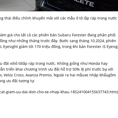
 thái điều chỉnh khuyến mãi với các mẫu ô tô lắp ráp trong nước
ảm giá cho tất cả các phiên bản Subaru Forester đang phân phối
ệu đồng như những tháng trước đây. Bước sang tháng 10.2024, phiên
L Eyesight giảm tới 170 triệu đồng, trong khi bản Forester iS Eyesig
u đãi vớiô tôlắp ráp trong nước. Không giống như Honda hay
ẫn triển khai chương trình ưu đãi hỗ trợ 50% lệ phí trước bạ với
os, Veloz Cross, Avanza Premio. Ngoài ra hai mẫuxe nhập khẩugồm
ụng ưu đãi tương tự.
i-cat-giam-uu-dai-don-cho-xe-nhap-khau-185241004155637743.htm
)