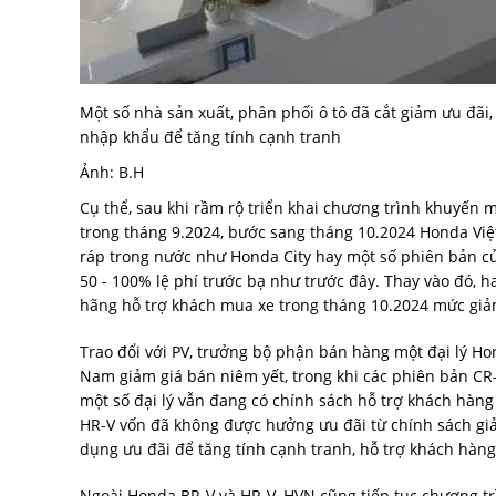
Một số nhà sản xuất, phân phối ô tô đã cắt giảm ưu đãi,
nhập khẩu để tăng tính cạnh tranh
Ảnh: B.H
Cụ thể, sau khi rầm rộ triển khai chương trình khuyến
trong tháng 9.2024, bước sang tháng 10.2024 Honda Việ
ráp trong nước như Honda City hay một số phiên bản c
50 - 100% lệ phí trước bạ như trước đây. Thay vào đó
hãng hỗ trợ khách mua xe trong tháng 10.2024 mức giả
Trao đổi với PV, trưởng bộ phận bán hàng một đại lý Ho
Nam giảm giá bán niêm yết, trong khi các phiên bản CR-
một số đại lý vẫn đang có chính sách hỗ trợ khách hà
HR-V vốn đã không được hưởng ưu đãi từ chính sách giả
dụng ưu đãi để tăng tính cạnh tranh, hỗ trợ khách hàng
Ngoài Honda BR-V và HR-V, HVN cũng tiếp tục chương tr