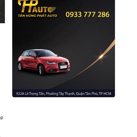
áp
 -