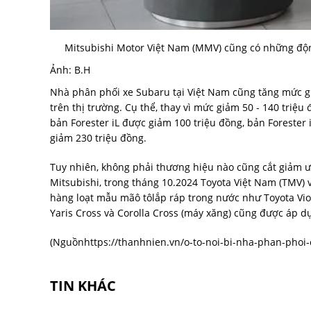
Mitsubishi Motor Việt Nam (MMV) cũng có những động
Ảnh: B.H
Nhà phân phối xe Subaru tại Việt Nam cũng tăng mức gi
trên thị trường. Cụ thể, thay vì mức giảm 50 - 140 tri
bản Forester iL được giảm 100 triệu đồng, bản Forester i
giảm 230 triệu đồng.
Tuy nhiên, không phải thương hiệu nào cũng cắt giảm ư
Mitsubishi, trong tháng 10.2024 Toyota Việt Nam (TMV) v
hàng loạt mẫu mãô tôlắp ráp trong nước như Toyota Vi
Yaris Cross và Corolla Cross (máy xăng) cũng được áp d
(Nguồn
https://thanhnien.vn/o-to-noi-bi-nha-phan-pho
TIN KHÁC