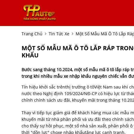
Trang Chủ
Tin Tức Xe
Một Số Mẫu Mã Ô Tô Lắp Ráp
MỘT SỐ MẪU MÃ Ô TÔ LẮP RÁP TRON
KHẨU
Bước sang tháng 10.2024, một số mẫu mã ô tô lắp ráp 
trong khi nhiều mẫu xe nhập khẩu nguyên chiếc vẫn đượ
Tín hiệu khởi sắc trênthị trường ô tôViệt Nam sau khi ch
nước theo Nghị định 109/2024/NĐ-CP có hiệu lực từ thán
chỉnh chính sách ưu đãi, khuyến mãi trong tháng 10.20
Thay vì tiếp tục giảm giá để khách hàng mua các mẫu m
khuyến mãi từ nhà phân phối và ưu đãi theo chính sách
cho thấy sự hồi phục, một số nhà sản xuất, phân phối ô 
thời "dồn lực" choxe nhập khẩutăng lực cạnh tranh.