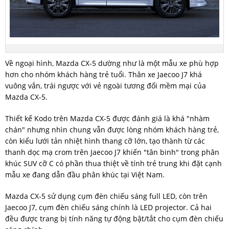
Về ngoại hình, Mazda CX-5 dường như là một mẫu xe phù hợp
hơn cho nhóm khách hàng trẻ tuổi. Thân xe Jaecoo J7 khá
vuông vắn, trái ngược với vẻ ngoài tương đối mềm mại của
Mazda CX-5.
Thiết kế Kodo trên Mazda CX-5 được đánh giá là khá "nhàm
chán" nhưng nhìn chung vẫn được lòng nhóm khách hàng trẻ,
còn kiểu lưới tản nhiệt hình thang cỡ lớn, tạo thành từ các
thanh dọc mạ crom trên Jaecoo J7 khiến "tân binh" trong phân
khúc SUV cỡ C có phần thua thiệt về tính trẻ trung khi đặt cạnh
mẫu xe đang dẫn đầu phân khúc tại Việt Nam.
Mazda CX-5 sử dụng cụm đèn chiếu sáng full LED, còn trên
Jaecoo J7, cụm đèn chiếu sáng chính là LED projector. Cả hai
đều được trang bị tính năng tự động bật/tắt cho cụm đèn chiếu