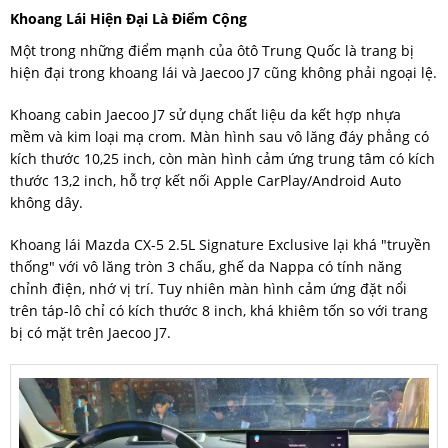
Khoang Lái Hiện Đại Là Điểm Cộng
Một trong những điểm mạnh của ôtô Trung Quốc là trang bị
hiện đại trong khoang lái và Jaecoo J7 cũng không phải ngoại lệ.
Khoang cabin Jaecoo J7 sử dụng chất liệu da kết hợp nhựa
mềm và kim loại mạ crom. Màn hình sau vô lăng đáy phẳng có
kích thước 10,25 inch, còn màn hình cảm ứng trung tâm có kích
thước 13,2 inch, hỗ trợ kết nối Apple CarPlay/Android Auto
không dây.
Khoang lái Mazda CX-5 2.5L Signature Exclusive lại khá "truyền
thống" với vô lăng tròn 3 chấu, ghế da Nappa có tính năng
chỉnh điện, nhớ vị trí. Tuy nhiên màn hình cảm ứng đặt nổi
trên táp-lô chỉ có kích thước 8 inch, khá khiêm tốn so với trang
bị có mặt trên Jaecoo J7.