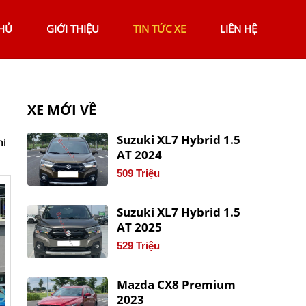
HỦ
GIỚI THIỆU
TIN TỨC XE
LIÊN HỆ
XE MỚI VỀ
Suzuki XL7 Hybrid 1.5
hi
AT 2024
509 Triệu
Suzuki XL7 Hybrid 1.5
AT 2025
529 Triệu
Mazda CX8 Premium
2023