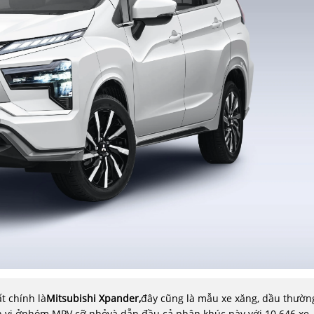
t chính là
Mitsubishi Xpander,
đây cũng là mẫu xe xăng, dầu thườn
nh vị ởnhóm MPV cỡ nhỏvà dẫn đầu cả phân khúc này với 10.646 xe