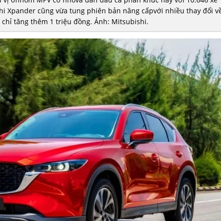
shi Xpander cũng vừa tung phiên bản nâng cấpvới nhiều thay đổi v
n chỉ tăng thêm 1 triệu đồng. Ảnh: Mitsubishi.