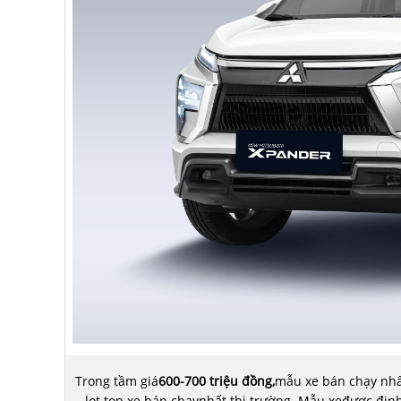
Trong tầm giá
600-700 triệu đồng,
mẫu xe bán chạy nhấ
lọt top xe bán chạynhất thị trường. Mẫu xeđược đị