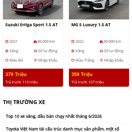
Suzuki Ertiga Sport 1.5 AT
MG 5 Luxury 1.5 AT
2021
49.000 km
2022
39.000 km
calendar_month
calendar_month
Xăng
Số tự động
Xăng
Số tự động
ev_station
directions_car
ev_station
directions_car
Màu Đỏ
Nhập khẩu
Màu Trắng
Nhập khẩu
palette
location_on
palette
location_on
379 Triệu
359 Triệu
Trả trước 113 triệu
Trả trước 107 triệu
THỊ TRƯỜNG XE
Top 10 xe xăng, dầu bán chạy nhất tháng 6/2026
Toyota Việt Nam tái cấu trúc danh mục sản phẩm, một số